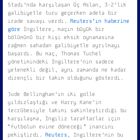
Stadı’nda karşılaşan Üç Aslan, 3-2’lik
galibiyetle turu geçerken adeta bir
irade savaşı verdi.
Reuters’ın haberine
göre
İngiltere, maçın büyük bir
bölümünü bir kişi eksik oynamasına
rağmen sahadan galibiyetle ayrılmayı
başardı. Bu maç, Thomas Tuchel
yönetimindeki İngiltere’nin sadece
yetenekli değil, aynı zamanda ne kadar
dirençli bir takım olduğunu gösterdi.
Jude Bellingham’ın iki golle
yıldızlaştığı ve Harry Kane’in
tecrübesiyle takımı sakinleştirdiği bu
karşılaşma, İngiliz taraftarlar için
“futbolun evine döneceği” inancını
pekiştirdi.
Reuters
, İngiltere’nin bu