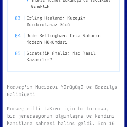
Thomas Tuchel Dokunuşu ve Taktiksel
Esneklik
Erling Haaland: Kuzeyin
Durdurulamaz Gücü
Jude Bellingham: Orta Sahanın
Modern Hükümdarı
Stratejik Analiz: Maç Nasıl
Kazanılır?
Norveç’in Mucizevi Yürüyüşü ve Brezilya
Galibiyeti
Norveç milli takımı için bu turnuva,
bir jenerasyonun olgunlaşma ve kendini
kanıtlama sahnesi haline geldi. Son 16