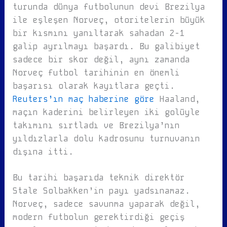
turunda dünya futbolunun devi Brezilya
ile eşleşen Norveç, otoritelerin büyük
bir kısmını yanıltarak sahadan 2-1
galip ayrılmayı başardı. Bu galibiyet
sadece bir skor değil, aynı zamanda
Norveç futbol tarihinin en önemli
başarısı olarak kayıtlara geçti.
Reuters’ın maç haberine göre
Haaland,
maçın kaderini belirleyen iki golüyle
takımını sırtladı ve Brezilya’nın
yıldızlarla dolu kadrosunu turnuvanın
dışına itti.
Bu tarihi başarıda teknik direktör
Stale Solbakken’in payı yadsınamaz.
Norveç, sadece savunma yaparak değil,
modern futbolun gerektirdiği geçiş