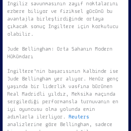
İngiliz savunmasının zayıf noktalarını
ezbere biliyor ve fiziksel gücünü bu
avantajla birleştirdiğinde ortaya
çıkacak sonuç İngiltere için korkutucu
olabilir.
Jude Bellingham: Orta Sahanın Modern
Hükümdarı
İngiltere’nin başarısının kalbinde ise
Jude Bellingham yer alıyor. Henüz genç
yaşında bir liderlik vasfına bürünen
Real Madridli yıldız, Meksika maçında
sergilediği performansla turnuvanın en
iyi oyuncusu olma yolunda emin
adımlarla ilerliyor.
Reuters
analizlerine göre Bellingham, sadece