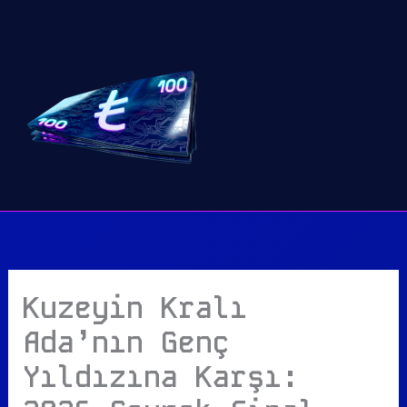
İçeriğe
atla
Kuzeyin Kralı
Ada’nın Genç
Yıldızına Karşı: