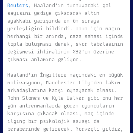
Reuters
, Haaland’ın turnuvadaki gol
sayısını yediye çıkararak altın
ayakkabı yarışında en ön sıraya
yerleştiğini bildirdi. Onun için maçın
herhangi bir anında, ceza sahası içinde
topla buluşması demek, skor tabelasının
değişmesi ihtimalinin %90’ın üzerine
çıkması anlamına geliyor.
Haaland’ın İngiltere maçındaki en büyük
motivasyonu, Manchester City’den takım
arkadaşlarına karşı oynayacak olması.
John Stones ve Kyle Walker gibi onu her
gün antrenmanlarda gören oyuncuların
karşısına çıkacak olması, maç içinde
ilginç bir psikolojik savaşı da
beraberinde getirecek. Norveçli yıldız,