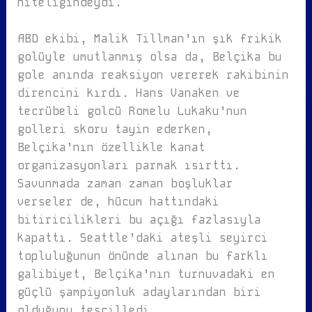
niteliğindeydi.
ABD ekibi, Malik Tillman’ın şık frikik
golüyle umutlanmış olsa da, Belçika bu
gole anında reaksiyon vererek rakibinin
direncini kırdı. Hans Vanaken ve
tecrübeli golcü Romelu Lukaku’nun
golleri skoru tayin ederken,
Belçika’nın özellikle kanat
organizasyonları parmak ısırttı.
Savunmada zaman zaman boşluklar
verseler de, hücum hattındaki
bitiricilikleri bu açığı fazlasıyla
kapattı. Seattle’daki ateşli seyirci
topluluğunun önünde alınan bu farklı
galibiyet, Belçika’nın turnuvadaki en
güçlü şampiyonluk adaylarından biri
olduğunu tescilledi.