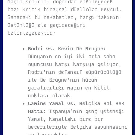
Maçın sonucunu doğrudan etkileyecek
bazı kritik bireysel düellolar mevcut.
Sahadaki bu rekabetler, hangi takımın
üstünlüğü ele geçireceğini
belirleyecektir:
Rodri vs. Kevin De Bruyne:
Dünyanın en iyi iki orta saha
oyuncusu karşı karşıya geliyor.
Rodri’nin defansif süpürücülüğü
ile De Bruyne’nin hücum
yaratıcılığı maçın en kilit
noktası olacak.
Lamine Yamal vs. Belçika Sol Bek
Hattı:
İspanya’nın genç yeteneği
Yamal, kanattaki bire bir
becerileriyle Belçika savunmasını
zorlayacaktır.