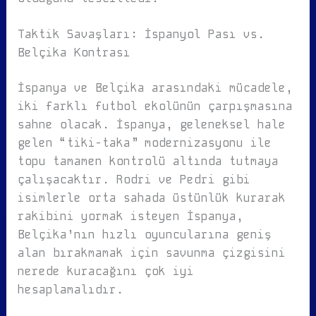
Taktik Savaşları: İspanyol Pası vs.
Belçika Kontrası
İspanya ve Belçika arasındaki mücadele,
iki farklı futbol ekolünün çarpışmasına
sahne olacak. İspanya, geleneksel hale
gelen “tiki-taka” modernizasyonu ile
topu tamamen kontrolü altında tutmaya
çalışacaktır. Rodri ve Pedri gibi
isimlerle orta sahada üstünlük kurarak
rakibini yormak isteyen İspanya,
Belçika’nın hızlı oyuncularına geniş
alan bırakmamak için savunma çizgisini
nerede kuracağını çok iyi
hesaplamalıdır.