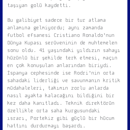
taşıyan golü kaydetti.
Bu galibiyet sadece bir tur atlama
anlamına gelmiyordu; aynı zamanda
futbol efsanesi Cristiano Ronaldo’nun
Dünya Kupası serüveninin de muhtemelen
sonu oldu. 41 yaşındaki yıldızın sahayı
hüzünlü bir şekilde terk etmesi, maçın
en çok konuşulan anlarından biriydi.
İspanya cephesinde ise Rodri’nin orta
sahadaki liderliği ve savunmanın kritik
müdahaleleri, takımın zorlu anlarda
nasıl ayakta kalacağını bildiğini bir
kez daha kanıtladı. Teknik direktörün
özellikle orta saha kurgusundaki
ısrarı, Portekiz gibi güçlü bir hücum
hattını durdurmayı başardı.