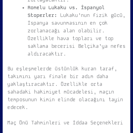
Romelu Lukaku vs. İspanyol
Stoperler:
Lukaku’nun fizik gücü,
İspanya savunmasının en çok
zorlanacağı alan olabilir.
Özellikle hava topları ve top
saklama becerisi Belçika’ya nefes
aldıracaktır.
Bu eşleşmelerde üstünlük kuran taraf,
takımını yarı finale bir adım daha
yaklaştıracaktır. Özellikle orta
sahadaki hakimiyet mücadelesi, maçın
temposunun kimin elinde olacağını tayin
edecek.
Maç Önü Tahminleri ve İddaa Seçenekleri