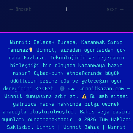
ÖNCEKI
NEXT
Winnit: Gelecek Burada, Kazanmak Sınır
Tanımaz
Winnit, sıradan oyunlardan çok
daha fazlası. Teknolojinin ve heyecanın
birleştiği bir dünyada kazanmaya hazır
mısın? Cyber-punk atmosferinde büyük
ödüllerin peşine düş ve geleceğin oyun
deneyimini keşfet.
www.winnitkazan.com –
Winnit dünyasına adım at.
Bu web sitesi
yalnızca marka hakkında bilgi vermek
amacıyla oluşturulmuştur. Bahis veya casino
oyunları oynatmamaktadır. © 2026 Tüm Hakları
Saklıdır. Winnit | Winnit Bahis | Winnit