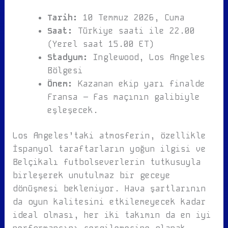
Tarih:
10 Temmuz 2026, Cuma
Saat:
Türkiye saati ile 22.00
(Yerel saat 15.00 ET)
Stadyum:
Inglewood, Los Angeles
Bölgesi
Önem:
Kazanan ekip yarı finalde
Fransa – Fas maçının galibiyle
eşleşecek.
Los Angeles’taki atmosferin, özellikle
İspanyol taraftarların yoğun ilgisi ve
Belçikalı futbolseverlerin tutkusuyla
birleşerek unutulmaz bir geceye
dönüşmesi bekleniyor. Hava şartlarının
da oyun kalitesini etkilemeyecek kadar
ideal olması, her iki takımın da en iyi