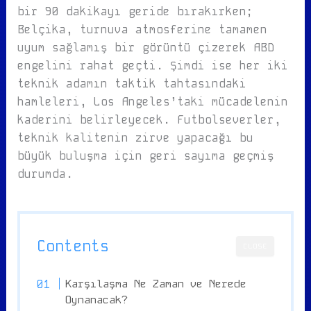
bir 90 dakikayı geride bırakırken;
Belçika, turnuva atmosferine tamamen
uyum sağlamış bir görüntü çizerek ABD
engelini rahat geçti. Şimdi ise her iki
teknik adamın taktik tahtasındaki
hamleleri, Los Angeles’taki mücadelenin
kaderini belirleyecek. Futbolseverler,
teknik kalitenin zirve yapacağı bu
büyük buluşma için geri sayıma geçmiş
durumda.
Contents
CLOSE
Karşılaşma Ne Zaman ve Nerede
Oynanacak?