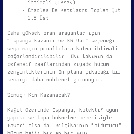
ihtimali yüksek)
Charles De Ketelaere Toplam Şut
1.5 Üst
Daha yüksek oran arayanlar için
“İspanya kazanır ve KG Var” seçeneği
veya maçın penaltılara kalma ihtimali
değerlendirilebilir. İki takımın da
defansif zaaflarından ziyade hücum
zenginliklerinin ön plana çıkacağı bir
senaryo daha muhtemel görünüyor.
Sonuç: Kim Kazanacak?
Kağıt üzerinde İspanya, kolektif oyun
yapısı ve topa hükmetme becerisiyle
favori olsa da, Belçika’nın “öldürücü”
hücum hattı her an her şeyi