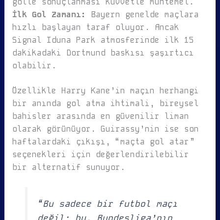
golle sonuçlanması kuvvetle muhtemel.
İlk Gol Zamanı:
Bayern genelde maçlara
hızlı başlayan taraf oluyor. Ancak
Signal Iduna Park atmosferinde ilk 15
dakikadaki Dortmund baskısı şaşırtıcı
olabilir.
Özellikle Harry Kane’in maçın herhangi
bir anında gol atma ihtimali, bireysel
bahisler arasında en güvenilir liman
olarak görünüyor. Guirassy’nin ise son
haftalardaki çıkışı, “maçta gol atar”
seçenekleri için değerlendirilebilir
bir alternatif sunuyor.
“Bu sadece bir futbol maçı
değil; bu, Bundesliga’nın