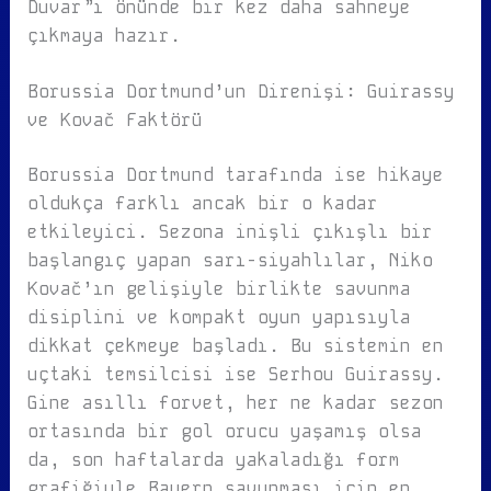
Duvar”ı önünde bir kez daha sahneye
çıkmaya hazır.
Borussia Dortmund’un Direnişi: Guirassy
ve Kovač Faktörü
Borussia Dortmund tarafında ise hikaye
oldukça farklı ancak bir o kadar
etkileyici. Sezona inişli çıkışlı bir
başlangıç yapan sarı-siyahlılar, Niko
Kovač’ın gelişiyle birlikte savunma
disiplini ve kompakt oyun yapısıyla
dikkat çekmeye başladı. Bu sistemin en
uçtaki temsilcisi ise Serhou Guirassy.
Gine asıllı forvet, her ne kadar sezon
ortasında bir gol orucu yaşamış olsa
da, son haftalarda yakaladığı form
grafiğiyle Bayern savunması için en