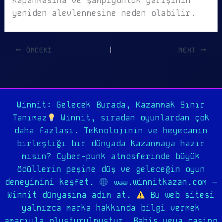
kapanmasına ve şampiyonluk yarışının
yeniden alevlenmesine neden olabilir.
ÖNCEKI
NEXT
Winnit: Gelecek Burada, Kazanmak Sınır
Tanımaz
Winnit, sıradan oyunlardan çok
daha fazlası. Teknolojinin ve heyecanın
birleştiği bir dünyada kazanmaya hazır
mısın? Cyber-punk atmosferinde büyük
ödüllerin peşine düş ve geleceğin oyun
deneyimini keşfet.
www.winnitkazan.com –
Winnit dünyasına adım at.
Bu web sitesi
yalnızca marka hakkında bilgi vermek
amacıyla oluşturulmuştur. Bahis veya casino