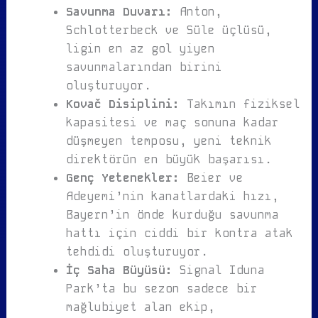
Savunma Duvarı:
Anton,
Schlotterbeck ve Süle üçlüsü,
ligin en az gol yiyen
savunmalarından birini
oluşturuyor.
Kovač Disiplini:
Takımın fiziksel
kapasitesi ve maç sonuna kadar
düşmeyen temposu, yeni teknik
direktörün en büyük başarısı.
Genç Yetenekler:
Beier ve
Adeyemi’nin kanatlardaki hızı,
Bayern’in önde kurduğu savunma
hattı için ciddi bir kontra atak
tehdidi oluşturuyor.
İç Saha Büyüsü:
Signal Iduna
Park’ta bu sezon sadece bir
mağlubiyet alan ekip,