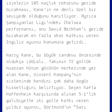
isimlerin 105 maçlık rekorunu geride
bırakması, Kane’in ne denli özel bir
seviyede olduğunu kanıtlıyor. Ayrıca
Şampiyonlar Ligi’ndeki Chelsea
performansı, onu David Beckham’ı geride
bırakarak en fazla skor katkısı veren
İngiliz oyuncu konumuna getirdi.
Harry Kane, bu büyük randevu öncesinde
oldukça iddialı. Takımın 72 gollük
muazzam hücum gücünün merkezinde yer
alan Kane, Vincent Kompany’nin
sisteminde kendini çok daha özgür
hissettiğini belirtiyor. Geçen hafta
Hoffenheim karşısında alınan 5-1’lik
galibiyette iki golle katkı veren
yıldız oyuncu, Dortmund’un “Sarı