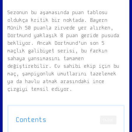
Sezonun bu aşamasında puan tablosu
oldukça kritik bir noktada. Bayern
Münih 50 puanla zirvede yer alırken,
Dortmund yaklaşık 8 puan geride pusuda
bekliyor. Ancak Dortmund’un son 5
maçlık galibiyet serisi, bu farkın
sahaya yansımasını tamamen
değiştirebilir. Ev sahibi ekip için bu
maç, şampiyonluk umutlarını tazelemek
ya da havlu atmak arasındaki ince
çizgiyi temsil ediyor.
Contents
CLOSE