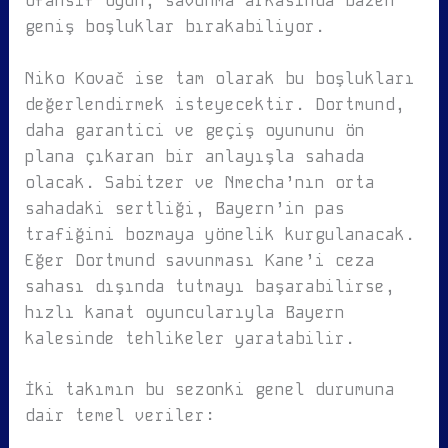
ofansif oyun, savunma arkasında bazen
geniş boşluklar bırakabiliyor.
Niko Kovač ise tam olarak bu boşlukları
değerlendirmek isteyecektir. Dortmund,
daha garantici ve geçiş oyununu ön
plana çıkaran bir anlayışla sahada
olacak. Sabitzer ve Nmecha’nın orta
sahadaki sertliği, Bayern’in pas
trafiğini bozmaya yönelik kurgulanacak.
Eğer Dortmund savunması Kane’i ceza
sahası dışında tutmayı başarabilirse,
hızlı kanat oyuncularıyla Bayern
kalesinde tehlikeler yaratabilir.
İki takımın bu sezonki genel durumuna
dair temel veriler: