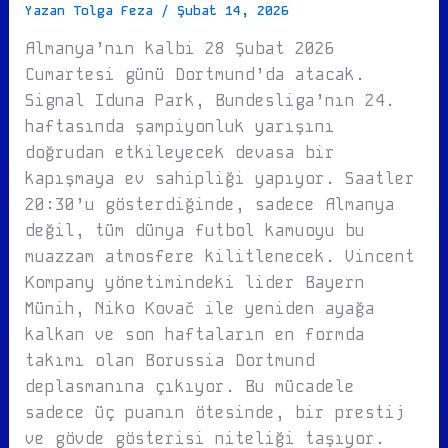
Yazan
Tolga Feza
/
Şubat 14, 2026
Almanya’nın kalbi 28 Şubat 2026
Cumartesi günü Dortmund’da atacak.
Signal Iduna Park, Bundesliga’nın 24.
haftasında şampiyonluk yarışını
doğrudan etkileyecek devasa bir
kapışmaya ev sahipliği yapıyor. Saatler
20:30’u gösterdiğinde, sadece Almanya
değil, tüm dünya futbol kamuoyu bu
muazzam atmosfere kilitlenecek. Vincent
Kompany yönetimindeki lider Bayern
Münih, Niko Kovač ile yeniden ayağa
kalkan ve son haftaların en formda
takımı olan Borussia Dortmund
deplasmanına çıkıyor. Bu mücadele
sadece üç puanın ötesinde, bir prestij
ve gövde gösterisi niteliği taşıyor.