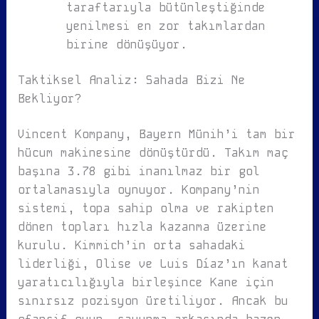
taraftarıyla bütünleştiğinde
yenilmesi en zor takımlardan
birine dönüşüyor.
Taktiksel Analiz: Sahada Bizi Ne
Bekliyor?
Vincent Kompany, Bayern Münih’i tam bir
hücum makinesine dönüştürdü. Takım maç
başına 3.78 gibi inanılmaz bir gol
ortalamasıyla oynuyor. Kompany’nin
sistemi, topa sahip olma ve rakipten
dönen topları hızla kazanma üzerine
kurulu. Kimmich’in orta sahadaki
liderliği, Olise ve Luis Díaz’ın kanat
yaratıcılığıyla birleşince Kane için
sınırsız pozisyon üretiliyor. Ancak bu