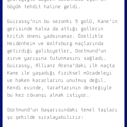
büyük tehdit haline geldi.
Guirassy’nin bu sezonki 9 golü, Kane’in
gerisinde kalsa da attığı gollerin
kritik önemi yadsınamaz. Özellikle
Heidenheim ve Wolfsburg maçlarında
getirdiği galibiyetler, Dortmund’un
zirve yarışına tutunmasını sağladı.
Guirassy, Allianz Arena’daki ilk maçta
Kane ile yaşadığı fiziksel mücadeleyi
ve hakem kararlarını unutmuş değil.
Kendi evinde, taraftarının desteğiyle
bu kez rövanşı almak istiyor.
Dortmund’un başarısındaki temel taşları
şu şekilde sıralayabiliriz: