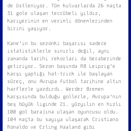
de üstleniyor. Tüm kulvarlarda 26 maçta
31 gole ulaşan tecrübeli yıldız,
kariyerinin en verimli dönemlerinden
birini yaşıyor.
Kane’in bu sezonki başarısı sadece
istatistiklerle sınırlı değil, aynı
zamanda tarihi rekorları da beraberinde
getiriyor. Sezon başında RB Leipzig’e
karşı yaptığı hat-trick ile başlayan
süreç, onu Avrupa futbol tarihine altın
harflerle yazdırdı. Werder Bremen
karşısında bulduğu gollerle, Avrupa’nın
beş büyük liginde 21. yüzyılın en hızlı
100 gol barajına ulaşan oyuncusu oldu.
104 maçta bu sayıya ulaşarak Cristiano
Ronaldo ve Erling Haaland gibi