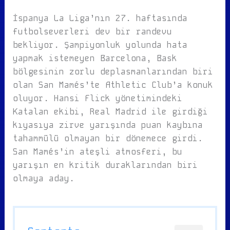
İspanya La Liga’nın 27. haftasında
futbolseverleri dev bir randevu
bekliyor. Şampiyonluk yolunda hata
yapmak istemeyen Barcelona, Bask
bölgesinin zorlu deplasmanlarından biri
olan San Mamés’te Athletic Club’a konuk
oluyor. Hansi Flick yönetimindeki
Katalan ekibi, Real Madrid ile girdiği
kıyasıya zirve yarışında puan kaybına
tahammülü olmayan bir dönemece girdi.
San Mamés’in ateşli atmosferi, bu
yarışın en kritik duraklarından biri
olmaya aday.