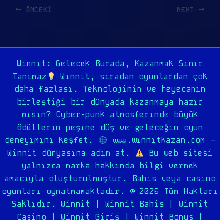
ÖNCEKI
NEXT
Winnit: Gelecek Burada, Kazanmak Sınır
Tanımaz
Winnit, sıradan oyunlardan çok
daha fazlası. Teknolojinin ve heyecanın
birleştiği bir dünyada kazanmaya hazır
mısın? Cyber-punk atmosferinde büyük
ödüllerin peşine düş ve geleceğin oyun
deneyimini keşfet.
www.winnitkazan.com –
Winnit dünyasına adım at.
Bu web sitesi
yalnızca marka hakkında bilgi vermek
amacıyla oluşturulmuştur. Bahis veya casino
oyunları oynatmamaktadır. © 2026 Tüm Hakları
Saklıdır. Winnit | Winnit Bahis | Winnit
Casino | Winnit Giriş | Winnit Bonus |