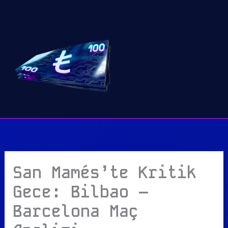
İçeriğe
atla
San Mamés’te Kritik
Gece: Bilbao –
Barcelona Maç