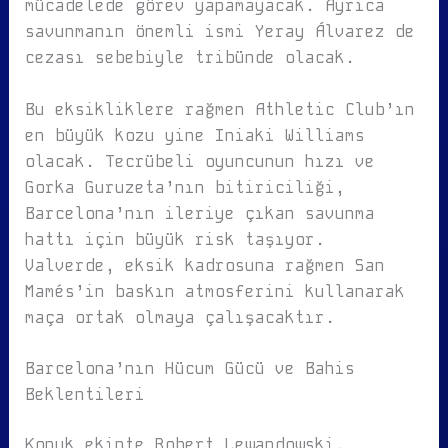
mücadelede görev yapamayacak. Ayrıca
savunmanın önemli ismi Yeray Álvarez de
cezası sebebiyle tribünde olacak.
Bu eksikliklere rağmen Athletic Club’ın
en büyük kozu yine Iniaki Williams
olacak. Tecrübeli oyuncunun hızı ve
Gorka Guruzeta’nın bitiriciliği,
Barcelona’nın ileriye çıkan savunma
hattı için büyük risk taşıyor.
Valverde, eksik kadrosuna rağmen San
Mamés’in baskın atmosferini kullanarak
maça ortak olmaya çalışacaktır.
Barcelona’nın Hücum Gücü ve Bahis
Beklentileri
Konuk ekipte Robert Lewandowski,