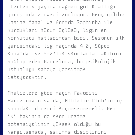
ilerlemiş yaşına rağmen gol krallığı
yarışında zirveyi zorluyor. Genç yıldız
Lamine Yamal ve formda Raphinha ile
kurdukları hücum üçlüsü, ligin en
korkutucu hatlarından biri. Sezonun ilk
yarısındaki lig maçında 4-0, Süper
Kupa’da ise 5-0’lık skorlarla rakibini
mağlup eden Barcelona, bu psikolojik
üstünlüğü sahaya yansıtmak
isteyecektir.
Analizlere göre maçın favorisi
Barcelona olsa da, Athletic Club’ın iç
sahadaki direnci küçümsenmemeli. Her
iki takımın da skor üretme
potansiyelinin yüksek olduğu bu
karşılaşmada, savunma disiplinini