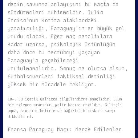
derin savunma anlayışını bu maçta da
sürdürmeleri muhtemeldir. Julio
Enciso’nun kontra ataklardaki
yaratıcılığı, Paraguay’ın en büyük gol
umudu olacak. Eğer maç penaltılara
kadar uzarsa, psikolojik üstünlüğün
daha önce bu tecrübeyi yaşayan
Paraguay’a geçebileceği
unutulmamalıdır. Sonuç ne olursa olsun,
futbolseverleri taktiksel derinliği
yüksek bir mücadele bekliyor.
18+. Bu içerik yalnızca bilgilendirme amaçlıdır. Oyun
bir eğlence aracıdır, gelir kapısı değildir. Bilinçli
oyna, sınırını belirle ve bağımlılık riskine karşı
dikkatli ol.
Fransa Paraguay Maçı: Merak Edilenler