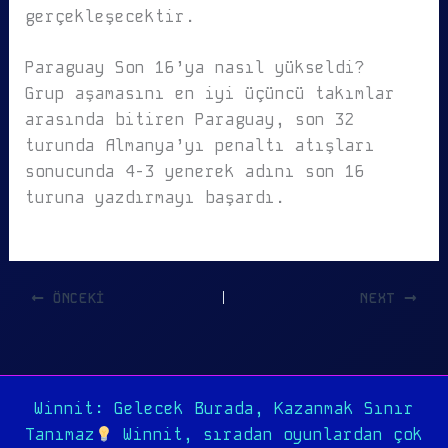
gerçekleşecektir.
Paraguay Son 16’ya nasıl yükseldi?
Grup aşamasını en iyi üçüncü takımlar
arasında bitiren Paraguay, son 32
turunda Almanya’yı penaltı atışları
sonucunda 4-3 yenerek adını son 16
turuna yazdırmayı başardı.
ÖNCEKI
NEXT
Winnit: Gelecek Burada, Kazanmak Sınır
Tanımaz
Winnit, sıradan oyunlardan çok