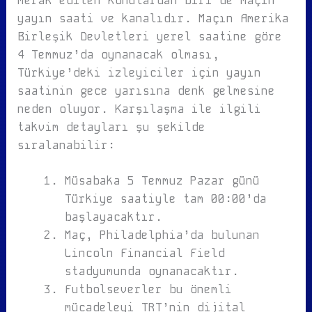
merak edilen konulardan biri de maçın
yayın saati ve kanalıdır. Maçın Amerika
Birleşik Devletleri yerel saatine göre
4 Temmuz’da oynanacak olması,
Türkiye’deki izleyiciler için yayın
saatinin gece yarısına denk gelmesine
neden oluyor. Karşılaşma ile ilgili
takvim detayları şu şekilde
sıralanabilir:
Müsabaka 5 Temmuz Pazar günü
Türkiye saatiyle tam 00:00’da
başlayacaktır.
Maç, Philadelphia’da bulunan
Lincoln Financial Field
stadyumunda oynanacaktır.
Futbolseverler bu önemli
mücadeleyi TRT’nin dijital