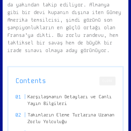
da yakından takip ediliyor. Almanya
gibi bir devi kupanın dışına iten Güney
Amerika temsilcisi, şimdi gözünü son
şampiyonlukların en güçlü ortağı olan
Fransa’ya dikti. Bu zorlu randevu, hem
taktiksel bir savaş hem de büyük bir
irade sınavı olmaya aday görünüyor.
Contents
CLOSE
Karşılaşmanın Detayları ve Canlı
Yayın Bilgileri
Takımların Eleme Turlarına Uzanan
Zorlu Yolculuğu