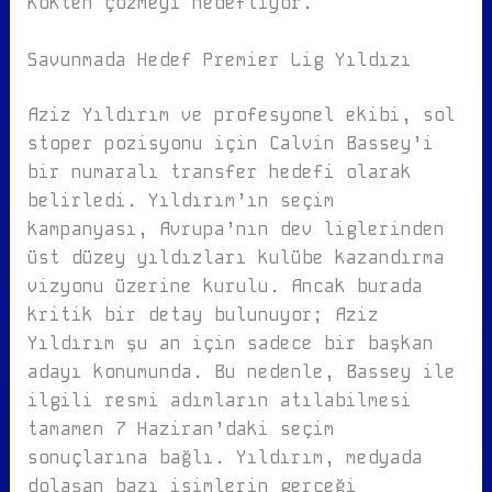
kökten çözmeyi hedefliyor.
Savunmada Hedef Premier Lig Yıldızı
Aziz Yıldırım ve profesyonel ekibi, sol
stoper pozisyonu için Calvin Bassey’i
bir numaralı transfer hedefi olarak
belirledi. Yıldırım’ın seçim
kampanyası, Avrupa’nın dev liglerinden
üst düzey yıldızları kulübe kazandırma
vizyonu üzerine kurulu. Ancak burada
kritik bir detay bulunuyor; Aziz
Yıldırım şu an için sadece bir başkan
adayı konumunda. Bu nedenle, Bassey ile
ilgili resmi adımların atılabilmesi
tamamen 7 Haziran’daki seçim
sonuçlarına bağlı. Yıldırım, medyada
dolaşan bazı isimlerin gerçeği