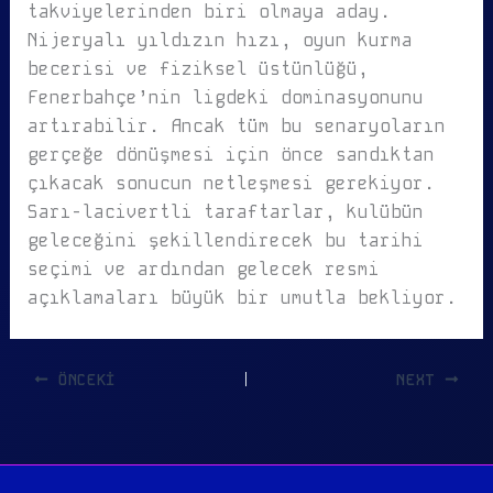
takviyelerinden biri olmaya aday.
Nijeryalı yıldızın hızı, oyun kurma
becerisi ve fiziksel üstünlüğü,
Fenerbahçe’nin ligdeki dominasyonunu
artırabilir. Ancak tüm bu senaryoların
gerçeğe dönüşmesi için önce sandıktan
çıkacak sonucun netleşmesi gerekiyor.
Sarı-lacivertli taraftarlar, kulübün
geleceğini şekillendirecek bu tarihi
seçimi ve ardından gelecek resmi
açıklamaları büyük bir umutla bekliyor.
ÖNCEKI
NEXT