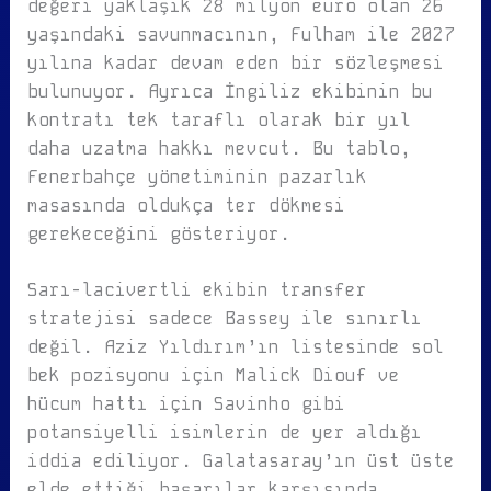
değeri yaklaşık 28 milyon euro olan 26
yaşındaki savunmacının, Fulham ile 2027
yılına kadar devam eden bir sözleşmesi
bulunuyor. Ayrıca İngiliz ekibinin bu
kontratı tek taraflı olarak bir yıl
daha uzatma hakkı mevcut. Bu tablo,
Fenerbahçe yönetiminin pazarlık
masasında oldukça ter dökmesi
gerekeceğini gösteriyor.
Sarı-lacivertli ekibin transfer
stratejisi sadece Bassey ile sınırlı
değil. Aziz Yıldırım’ın listesinde sol
bek pozisyonu için Malick Diouf ve
hücum hattı için Savinho gibi
potansiyelli isimlerin de yer aldığı
iddia ediliyor. Galatasaray’ın üst üste
elde ettiği başarılar karşısında