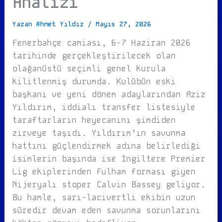
Analizi
Yazan
Ahmet Yıldız
/
Mayıs 27, 2026
Fenerbahçe camiası, 6-7 Haziran 2026
tarihinde gerçekleştirilecek olan
olağanüstü seçimli genel kurula
kilitlenmiş durumda. Kulübün eski
başkanı ve yeni dönem adaylarından Aziz
Yıldırım, iddialı transfer listesiyle
taraftarların heyecanını şimdiden
zirveye taşıdı. Yıldırım’ın savunma
hattını güçlendirmek adına belirlediği
isimlerin başında ise İngiltere Premier
Lig ekiplerinden Fulham forması giyen
Nijeryalı stoper Calvin Bassey geliyor.
Bu hamle, sarı-lacivertli ekibin uzun
süredir devam eden savunma sorunlarını