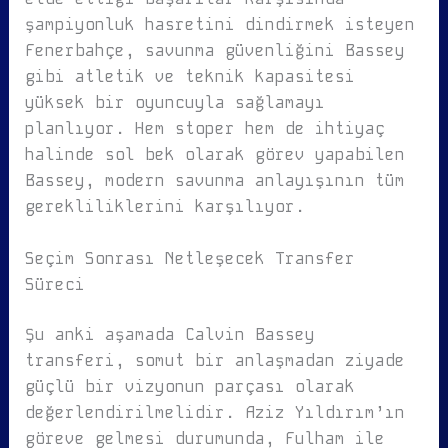
şampiyonluk hasretini dindirmek isteyen
Fenerbahçe, savunma güvenliğini Bassey
gibi atletik ve teknik kapasitesi
yüksek bir oyuncuyla sağlamayı
planlıyor. Hem stoper hem de ihtiyaç
halinde sol bek olarak görev yapabilen
Bassey, modern savunma anlayışının tüm
gerekliliklerini karşılıyor.
Seçim Sonrası Netleşecek Transfer
Süreci
Şu anki aşamada Calvin Bassey
transferi, somut bir anlaşmadan ziyade
güçlü bir vizyonun parçası olarak
değerlendirilmelidir. Aziz Yıldırım’ın
göreve gelmesi durumunda, Fulham ile