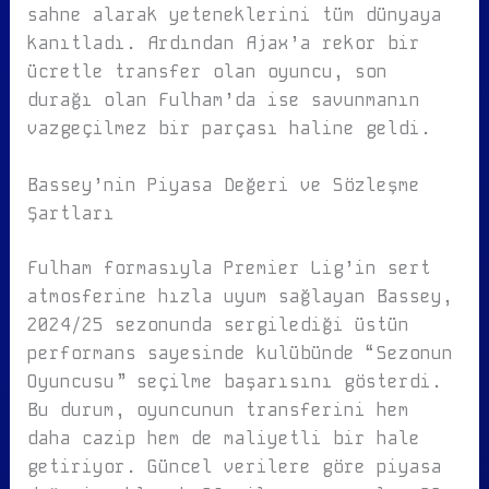
sahne alarak yeteneklerini tüm dünyaya
kanıtladı. Ardından Ajax’a rekor bir
ücretle transfer olan oyuncu, son
durağı olan Fulham’da ise savunmanın
vazgeçilmez bir parçası haline geldi.
Bassey’nin Piyasa Değeri ve Sözleşme
Şartları
Fulham formasıyla Premier Lig’in sert
atmosferine hızla uyum sağlayan Bassey,
2024/25 sezonunda sergilediği üstün
performans sayesinde kulübünde “Sezonun
Oyuncusu” seçilme başarısını gösterdi.
Bu durum, oyuncunun transferini hem
daha cazip hem de maliyetli bir hale
getiriyor. Güncel verilere göre piyasa