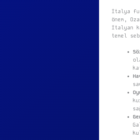
İtalya fu
önem, Oza
İtalyan k
temel seb
Sö
ol
ka
Ha
sa
Oy
ku
sa
Ge
Ga
ku