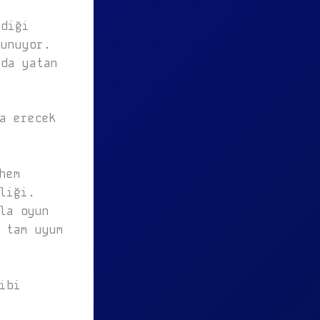
rdiği
sunuyor.
nda yatan
a erecek
hem
liği.
la oyun
 tam uyum
ibi