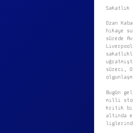
Sakatlık 
Ozan Kaba
hikaye su
sürede Av
Liverpool
sakatlıkl
uğratmışt
süreci, O
olgunlaşm
Bugün gel
milli sto
kritik bi
altında e
liglerind