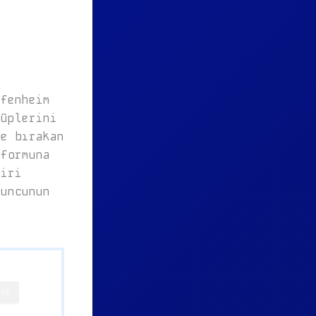
ffenheim
lüplerini
de bırakan
 formuna
biri
yuncunun
OSE