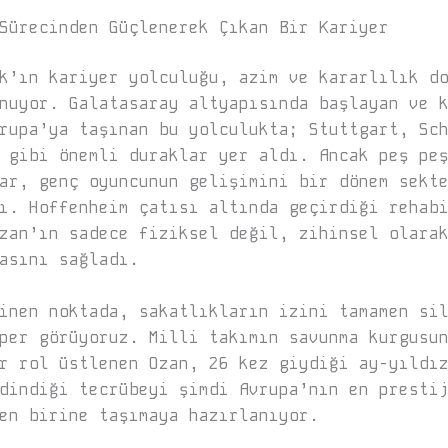
Sürecinden Güçlenerek Çıkan Bir Kariyer
k’ın kariyer yolculuğu, azim ve kararlılık d
nuyor. Galatasaray altyapısında başlayan ve 
rupa’ya taşınan bu yolculukta; Stuttgart, Sc
 gibi önemli duraklar yer aldı. Ancak peş pe
ar, genç oyuncunun gelişimini bir dönem sekt
ı. Hoffenheim çatısı altında geçirdiği rehab
zan’ın sadece fiziksel değil, zihinsel olara
asını sağladı.
inen noktada, sakatlıkların izini tamamen si
per görüyoruz. Milli takımın savunma kurgusu
r rol üstlenen Ozan, 26 kez giydiği ay-yıldı
dindiği tecrübeyi şimdi Avrupa’nın en presti
en birine taşımaya hazırlanıyor.