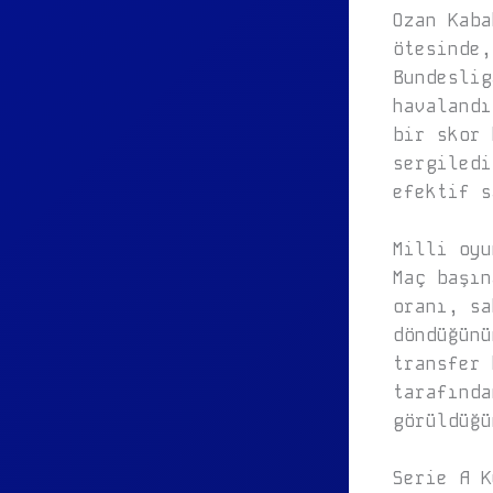
Ozan Kaba
ötesinde,
Bundeslig
havalandı
bir skor 
sergiledi
efektif s
Milli oyu
Maç başın
oranı, sa
döndüğünü
transfer 
tarafında
görüldüğü
Serie A K