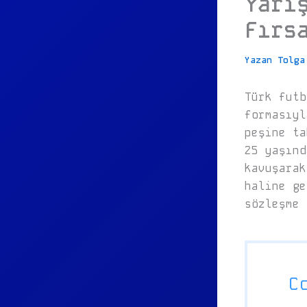
Yarı
Fırs
Yazan
Tolg
Türk futb
formasıyl
peşine ta
25 yaşınd
kavuşarak
haline ge
sözleşme 
C