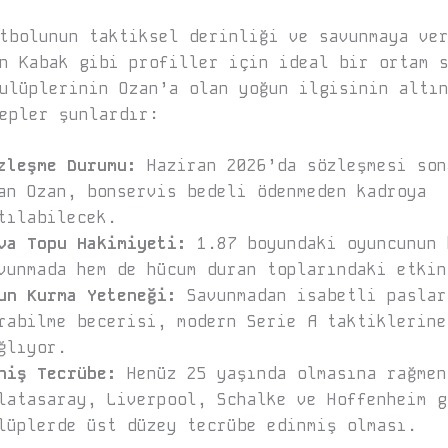
tbolunun taktiksel derinliği ve savunmaya ve
n Kabak gibi profiller için ideal bir ortam 
ulüplerinin Ozan’a olan yoğun ilgisinin altı
epler şunlardır:
zleşme Durumu:
Haziran 2026’da sözleşmesi son
an Ozan, bonservis bedeli ödenmeden kadroya
tılabilecek.
va Topu Hakimiyeti:
1.87 boyundaki oyuncunun 
vunmada hem de hücum duran toplarındaki etkin
un Kurma Yeteneği:
Savunmadan isabetli paslar
rabilme becerisi, modern Serie A taktiklerine
ğlıyor.
niş Tecrübe:
Henüz 25 yaşında olmasına rağmen
latasaray, Liverpool, Schalke ve Hoffenheim g
lüplerde üst düzey tecrübe edinmiş olması.