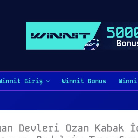
Winnit Giriş
Winnit Bonus
Winni
yan Devleri Ozan Kabak İ