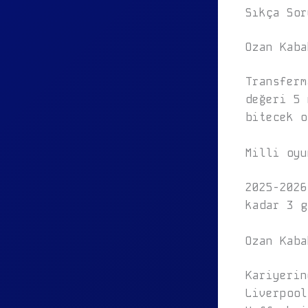
Sıkça Sor
Ozan Kaba
Transferm
değeri 5 
bitecek o
Milli oyu
2025-2026
kadar 3 g
Ozan Kaba
Kariyerin
Liverpool