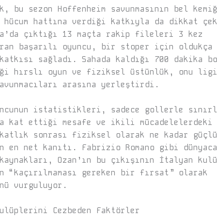
k, bu sezon Hoffenheim savunmasının bel kemi
 hücum hattına verdiği katkıyla da dikkat çe
a’da çıktığı 13 maçta rakip fileleri 3 kez
ran başarılı oyuncu, bir stoper için oldukça
katkısı sağladı. Sahada kaldığı 700 dakika b
ği hırslı oyun ve fiziksel üstünlük, onu lig
avunmacıları arasına yerleştirdi.
ncunun istatistikleri, sadece gollerle sınır
a kat ettiği mesafe ve ikili mücadelelerdeki
katlık sonrası fiziksel olarak ne kadar güçl
n en net kanıtı. Fabrizio Romano gibi dünyac
kaynakları, Ozan’ın bu çıkışının İtalyan kul
n “kaçırılmaması gereken bir fırsat” olarak
nü vurguluyor.
ulüplerini Cezbeden Faktörler