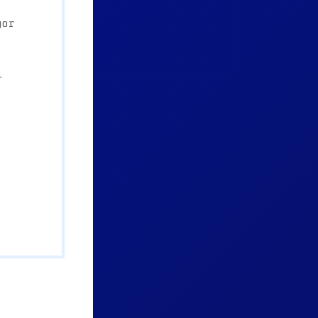
yor
r