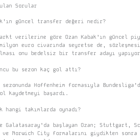
ulan Sorular
k’ın güncel transfer değeri nedir?
arkt verilerine göre Ozan Kabak’ın güncel pi
milyon euro civarında seyretse de, sözleşmes
lması onu bedelsiz bir transfer adayı yapıyo
ncu bu sezon kaç gol attı?
 sezonunda Hoffenheim formasıyla Bundesliga’
ol kaydetmeyi başardı.
k hangi takımlarda oynadı?
e Galatasaray’da başlayan Ozan; Stuttgart, S
 ve Norwich City formalarını giydikten sonra