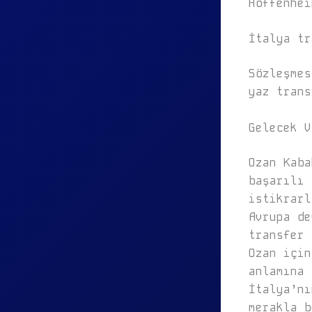
Hoffenhei
İtalya tr
Sözleşmes
yaz trans
Gelecek V
Ozan Kaba
başarılı 
istikrarl
Avrupa de
transfer 
Ozan için
anlamına 
İtalya’nı
merakla b