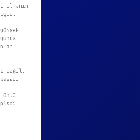
ği olmanın
kiyor.
 yüksek
oyunca
in en
lı değil.
 başarı
ü
a ünlü
üpleri