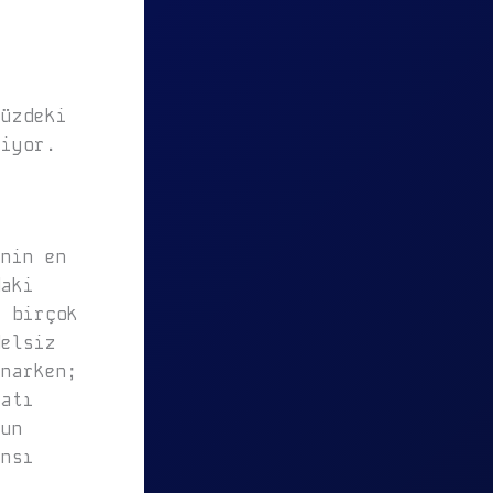
müzdeki
niyor.
inin en
daki
, birçok
delsiz
unarken;
satı
zun
ansı