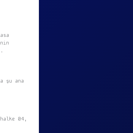
yasa
inin
r.
da şu ana
chalke 04,