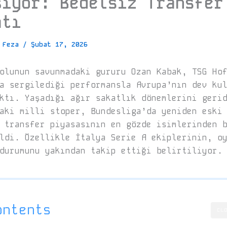
şıyor: Bedelsiz Transfer
atı
a Feza
/
Şubat 17, 2026
olunun savunmadaki gururu Ozan Kabak, TSG Ho
a sergilediği performansla Avrupa’nın dev ku
ktı. Yaşadığı ağır sakatlık dönemlerini geri
aki milli stoper, Bundesliga’da yeniden eski
 transfer piyasasının en gözde isimlerinden 
ldi. Özellikle İtalya Serie A ekiplerinin, o
durumunu yakından takip ettiği belirtiliyor.
ontents
CL