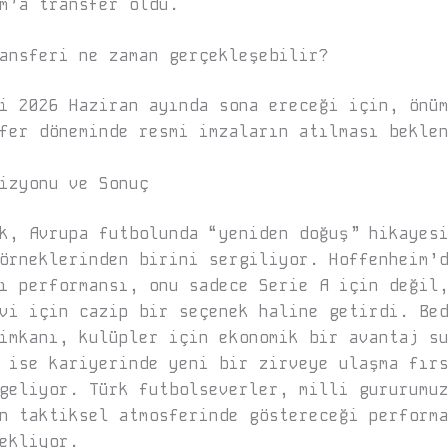
m’a transfer oldu.
ansferi ne zaman gerçekleşebilir?
i 2026 Haziran ayında sona ereceği için, önü
fer döneminde resmi imzaların atılması bekle
izyonu ve Sonuç
k, Avrupa futbolunda “yeniden doğuş” hikayes
örneklerinden birini sergiliyor. Hoffenheim’
ı performansı, onu sadece Serie A için değil
vi için cazip bir seçenek haline getirdi. Be
imkanı, kulüpler için ekonomik bir avantaj s
 ise kariyerinde yeni bir zirveye ulaşma fır
geliyor. Türk futbolseverler, milli gururumu
n taktiksel atmosferinde göstereceği perform
ekliyor.