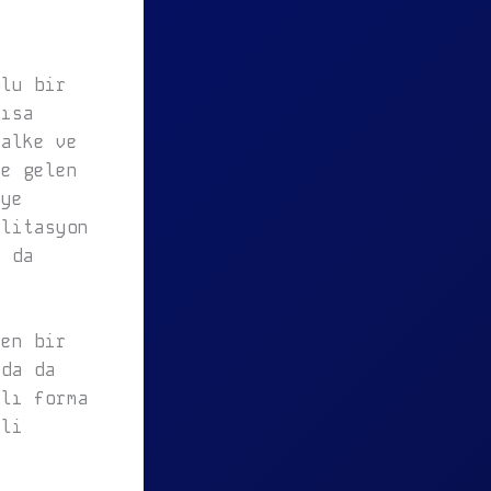
olu bir
kısa
halke ve
şe gelen
eye
ilitasyon
k da
len bir
nda da
zlı forma
jli