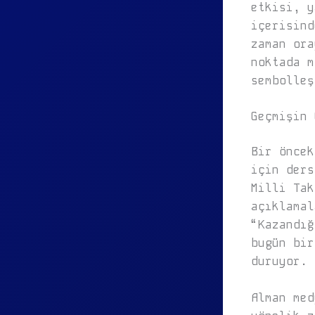
etkisi, y
içerisind
zaman ora
noktada m
sembolleş
Geçmişin 
Bir öncek
için ders
Milli Tak
açıklamal
“Kazandığ
bugün bir
duruyor.
Alman med