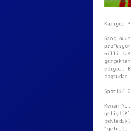
Kariyer P
Genç oyun
profesyon
milli tak
gerçekten
ediyor. B
doğrudan 
Sportif O
Kenan Yıl
yetiştikl
bekledikl
“yeterli 