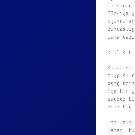
bu sporcu
Türkiye’y
oyuncular
Bundeslig
daha cazi
Kimlik Bi
Karar sür
duygusu o
gençlerin
içe bir y
sadece bi
etme biçi
Can Uzun’
karar, bu