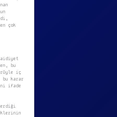
unan
nun
adi,
den çok
 aidiyet
men, bu
ürüyle iç
n bu karar
ini ifade
verdiği
üklerinin