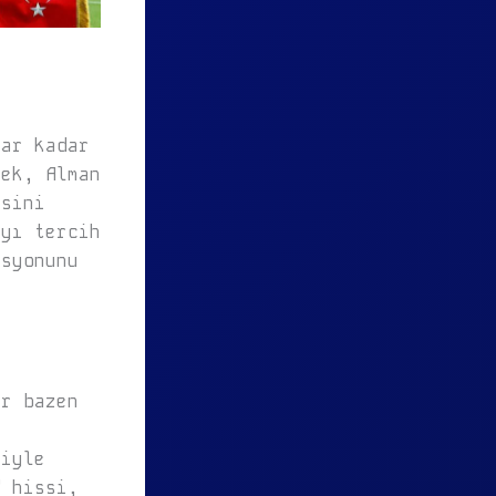
lar kadar
nek, Alman
isini
ıyı tercih
asyonunu
ar bazen
riyle
” hissi,