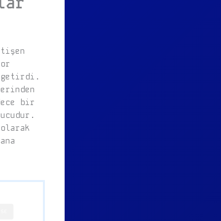
lar
etişen
por
 getirdi.
lerinden
dece bir
nucudur.
 olarak
 ana
OSE