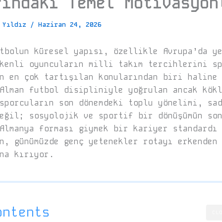
rındaki Temel Motivasyon
t Yıldız
/
Haziran 24, 2026
tbolun küresel yapısı, özellikle Avrupa’da y
kenli oyuncuların milli takım tercihlerini s
n en çok tartışılan konularından biri haline
Alman futbol disipliniyle yoğrulan ancak kök
sporcuların son dönemdeki toplu yönelimi, sa
eğil; sosyolojik ve sportif bir dönüşümün so
Almanya forması giymek bir kariyer standardı
n, günümüzde genç yetenekler rotayı erkenden
na kırıyor.
ontents
CL