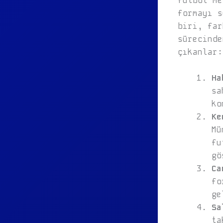
futbol me
formayı s
biri, far
sürecinde
çıkanlar:
Ha
sa
ko
Ke
Mü
fu
gö
Ca
fo
ge
Sa
ta