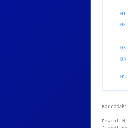
Kadrodaki
Mevcut A 