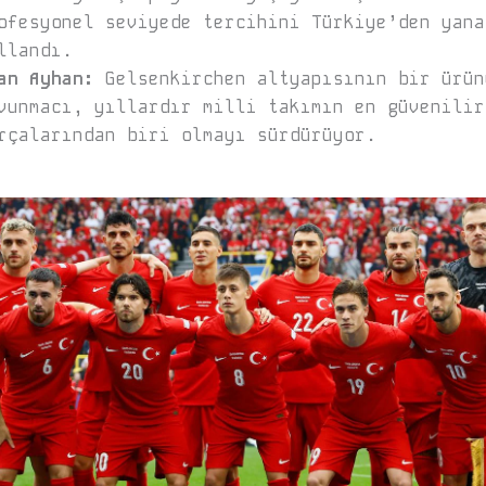
ofesyonel seviyede tercihini Türkiye’den yana
llandı.
an Ayhan:
Gelsenkirchen altyapısının bir ürün
vunmacı, yıllardır milli takımın en güvenilir
rçalarından biri olmayı sürdürüyor.