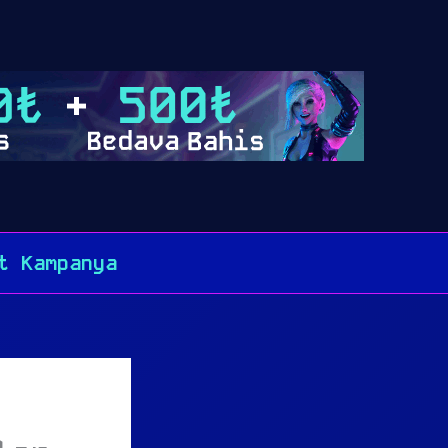
t Kampanya