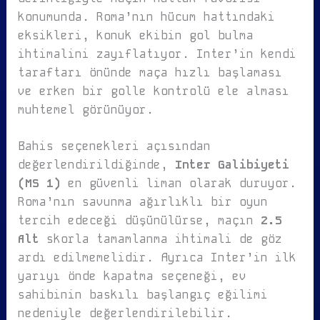
konumunda. Roma’nın hücum hattındaki
eksikleri, konuk ekibin gol bulma
ihtimalini zayıflatıyor. Inter’in kendi
taraftarı önünde maça hızlı başlaması
ve erken bir golle kontrolü ele alması
muhtemel görünüyor.
Bahis seçenekleri açısından
değerlendirildiğinde,
Inter Galibiyeti
(MS 1)
en güvenli liman olarak duruyor.
Roma’nın savunma ağırlıklı bir oyun
tercih edeceği düşünülürse, maçın
2.5
Alt
skorla tamamlanma ihtimali de göz
ardı edilmemelidir. Ayrıca Inter’in ilk
yarıyı önde kapatma seçeneği, ev
sahibinin baskılı başlangıç eğilimi
nedeniyle değerlendirilebilir.