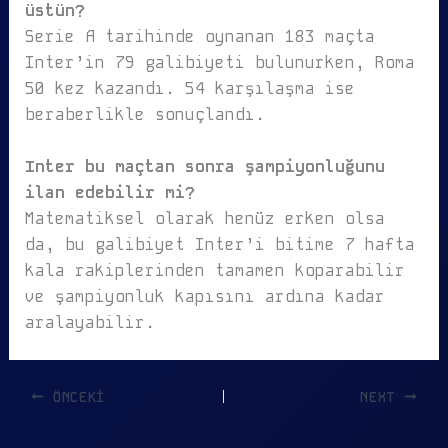
üstün?
Serie A tarihinde oynanan 183 maçta
Inter’in 79 galibiyeti bulunurken, Roma
50 kez kazandı. 54 karşılaşma ise
beraberlikle sonuçlandı.
Inter bu maçtan sonra şampiyonluğunu
ilan edebilir mi?
Matematiksel olarak henüz erken olsa
da, bu galibiyet Inter’i bitime 7 hafta
kala rakiplerinden tamamen koparabilir
ve şampiyonluk kapısını ardına kadar
aralayabilir.
ÖNCEKI
NEXT