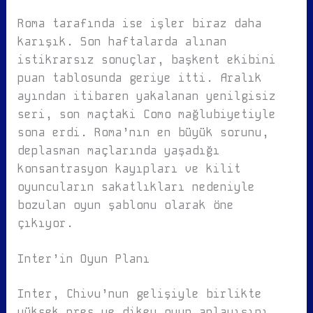
Roma tarafında ise işler biraz daha
karışık. Son haftalarda alınan
istikrarsız sonuçlar, başkent ekibini
puan tablosunda geriye itti. Aralık
ayından itibaren yakalanan yenilgisiz
seri, son maçtaki Como mağlubiyetiyle
sona erdi. Roma’nın en büyük sorunu,
deplasman maçlarında yaşadığı
konsantrasyon kayıpları ve kilit
oyuncuların sakatlıkları nedeniyle
bozulan oyun şablonu olarak öne
çıkıyor.
Inter’in Oyun Planı
Inter, Chivu’nun gelişiyle birlikte
yüksek pres ve dikey oyun anlayışını