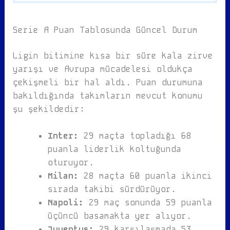
Serie A Puan Tablosunda Güncel Durum
Ligin bitimine kısa bir süre kala zirve
yarışı ve Avrupa mücadelesi oldukça
çekişmeli bir hal aldı. Puan durumuna
bakıldığında takımların mevcut konumu
şu şekildedir:
Inter:
29 maçta topladığı 68
puanla liderlik koltuğunda
oturuyor.
Milan:
28 maçta 60 puanla ikinci
sırada takibi sürdürüyor.
Napoli:
29 maç sonunda 59 puanla
üçüncü basamakta yer alıyor.
Juventus:
29 karşılaşmada 53