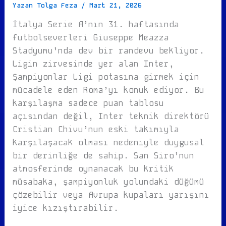
Yazan
Tolga Feza
/
Mart 21, 2026
İtalya Serie A’nın 31. haftasında
futbolseverleri Giuseppe Meazza
Stadyumu’nda dev bir randevu bekliyor.
Ligin zirvesinde yer alan Inter,
Şampiyonlar Ligi potasına girmek için
mücadele eden Roma’yı konuk ediyor. Bu
karşılaşma sadece puan tablosu
açısından değil, Inter teknik direktörü
Cristian Chivu’nun eski takımıyla
karşılaşacak olması nedeniyle duygusal
bir derinliğe de sahip. San Siro’nun
atmosferinde oynanacak bu kritik
müsabaka, şampiyonluk yolundaki düğümü
çözebilir veya Avrupa kupaları yarışını
iyice kızıştırabilir.