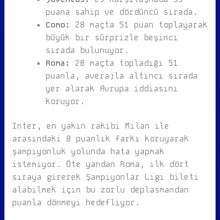
puana sahip ve dördüncü sırada.
Como:
28 maçta 51 puan toplayarak
büyük bir sürprizle beşinci
sırada bulunuyor.
Roma:
28 maçta topladığı 51
puanla, averajla altıncı sırada
yer alarak Avrupa iddiasını
koruyor.
Inter, en yakın rakibi Milan ile
arasındaki 8 puanlık farkı koruyarak
şampiyonluk yolunda hata yapmak
istemiyor. Öte yandan Roma, ilk dört
sıraya girerek Şampiyonlar Ligi bileti
alabilmek için bu zorlu deplasmandan
puanla dönmeyi hedefliyor.