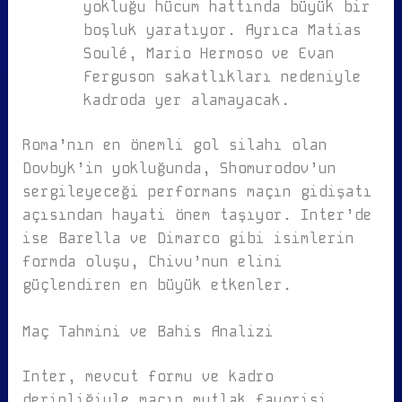
yokluğu hücum hattında büyük bir
boşluk yaratıyor. Ayrıca Matias
Soulé, Mario Hermoso ve Evan
Ferguson sakatlıkları nedeniyle
kadroda yer alamayacak.
Roma’nın en önemli gol silahı olan
Dovbyk’in yokluğunda, Shomurodov’un
sergileyeceği performans maçın gidişatı
açısından hayati önem taşıyor. Inter’de
ise Barella ve Dimarco gibi isimlerin
formda oluşu, Chivu’nun elini
güçlendiren en büyük etkenler.
Maç Tahmini ve Bahis Analizi
Inter, mevcut formu ve kadro
derinliğiyle maçın mutlak favorisi