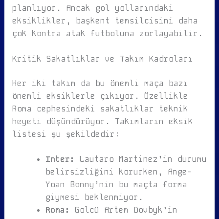
planlıyor. Ancak gol yollarındaki
eksiklikler, başkent temsilcisini daha
çok kontra atak futboluna zorlayabilir.
Kritik Sakatlıklar ve Takım Kadroları
Her iki takım da bu önemli maça bazı
önemli eksiklerle çıkıyor. Özellikle
Roma cephesindeki sakatlıklar teknik
heyeti düşündürüyor. Takımların eksik
listesi şu şekildedir:
Inter:
Lautaro Martinez’in durumu
belirsizliğini korurken, Ange-
Yoan Bonny’nin bu maçta forma
giymesi beklenmiyor.
Roma:
Golcü Artem Dovbyk’in