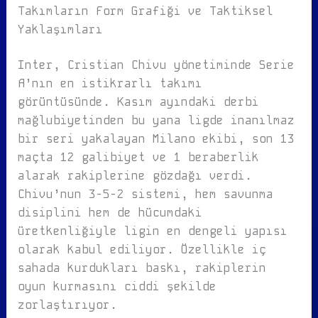
Takımların Form Grafiği ve Taktiksel
Yaklaşımları
Inter, Cristian Chivu yönetiminde Serie
A’nın en istikrarlı takımı
görüntüsünde. Kasım ayındaki derbi
mağlubiyetinden bu yana ligde inanılmaz
bir seri yakalayan Milano ekibi, son 13
maçta 12 galibiyet ve 1 beraberlik
alarak rakiplerine gözdağı verdi.
Chivu’nun 3-5-2 sistemi, hem savunma
disiplini hem de hücumdaki
üretkenliğiyle ligin en dengeli yapısı
olarak kabul ediliyor. Özellikle iç
sahada kurdukları baskı, rakiplerin
oyun kurmasını ciddi şekilde
zorlaştırıyor.