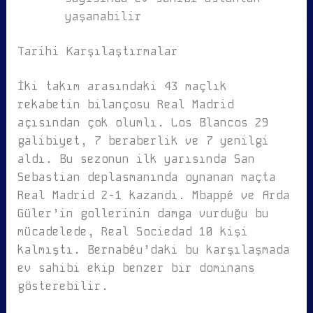
yaşanabilir
Tarihi Karşılaştırmalar
İki takım arasındaki 43 maçlık
rekabetin bilançosu Real Madrid
açısından çok olumlı. Los Blancos 29
galibiyet, 7 beraberlik ve 7 yenilgi
aldı. Bu sezonun ilk yarısında San
Sebastian deplasmanında oynanan maçta
Real Madrid 2-1 kazandı. Mbappé ve Arda
Güler’in gollerinin damga vurduğu bu
mücadelede, Real Sociedad 10 kişi
kalmıştı. Bernabéu’daki bu karşılaşmada
ev sahibi ekip benzer bir dominans
gösterebilir.