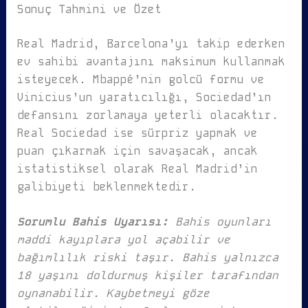
Sonuç Tahmini ve Özet
Real Madrid, Barcelona’yı takip ederken
ev sahibi avantajını maksimum kullanmak
isteyecek. Mbappé’nin golcü formu ve
Vinicius’un yaratıcılığı, Sociedad’ın
defansını zorlamaya yeterli olacaktır.
Real Sociedad ise sürpriz yapmak ve
puan çıkarmak için savaşacak, ancak
istatistiksel olarak Real Madrid’in
galibiyeti beklenmektedir.
Sorumlu Bahis Uyarısı:
Bahis oyunları
maddi kayıplara yol açabilir ve
bağımlılık riski taşır. Bahis yalnızca
18 yaşını doldurmuş kişiler tarafından
oynanabilir. Kaybetmeyi göze