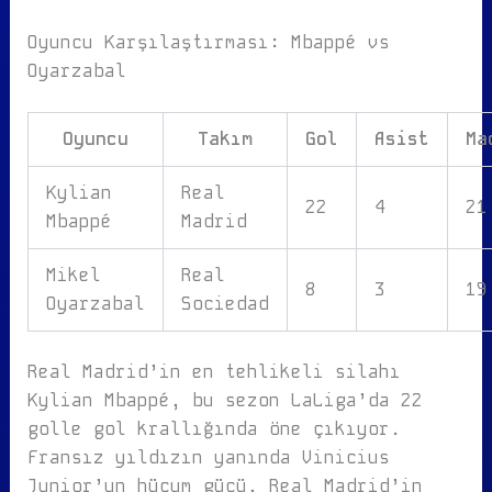
Oyuncu Karşılaştırması: Mbappé vs
Oyarzabal
Oyuncu
Takım
Gol
Asist
Ma
Kylian
Real
22
4
21
Mbappé
Madrid
Mikel
Real
8
3
19
Oyarzabal
Sociedad
Real Madrid’in en tehlikeli silahı
Kylian Mbappé, bu sezon LaLiga’da 22
golle gol krallığında öne çıkıyor.
Fransız yıldızın yanında Vinicius
Junior’un hücum gücü, Real Madrid’in