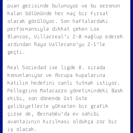
puan gerisinde bulunuyor ve bu sezonun
kalan bölümünde her maç bir fırsat
olarak görülüyor. Son haftalardaki
performansıyla dikkat çeken Los
Blancos, Villarreal’ı 2-0 mağlup ederek
ardından Rayo Vallecano’yu 2-1’le
geçti.
Real Sociedad ise ligde 8. sırada
konumlanıyor ve Avrupa kupalarına
katılım hedefini canlı tutmak istiyor.
Pellegrino Matarazzo yönetimindeki Bask
ekibi, son dönemde üst üste
galibiyetlerle yükselen bir grafik
çizse de, Bernabéu’da ev sahibi
avantajının kırılması oldukça zor bir
iş olacak.