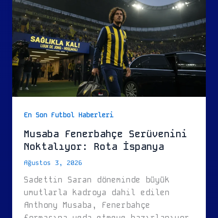
En Son Futbol Haberleri
Musaba Fenerbahçe Serüvenini
Noktalıyor: Rota İspanya
Ağustos 3, 2026
Sadettin Saran döneminde büyük
umutlarla kadroya dahil edilen
Anthony Musaba, Fenerbahçe
formasına veda etmeye hazırlanıyor.