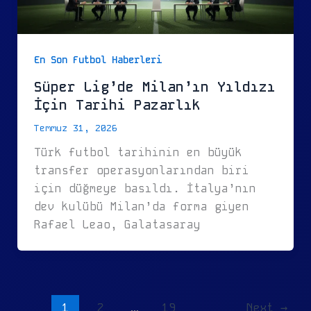
En Son Futbol Haberleri
Süper Lig’de Milan’ın Yıldızı
İçin Tarihi Pazarlık
Temmuz 31, 2026
Türk futbol tarihinin en büyük
transfer operasyonlarından biri
için düğmeye basıldı. İtalya’nın
dev kulübü Milan’da forma giyen
Rafael Leao, Galatasaray
1
2
…
19
Next
→