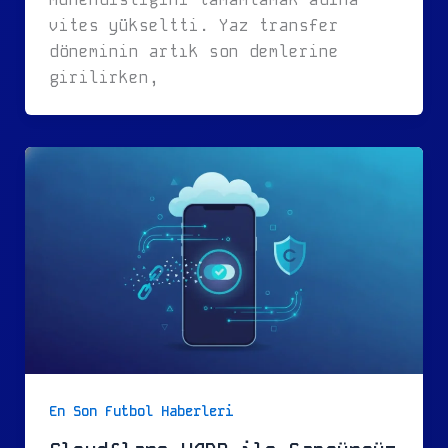
vites yükseltti. Yaz transfer
döneminin artık son demlerine
girilirken,
En Son Futbol Haberleri