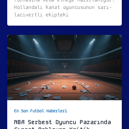
Hollandalı kanat oyuncusunun sarı-
lacivertli ekipteki
En Son Futbol Haberleri
NBA Serbest Oyuncu Pazarında