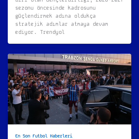
sezonu öncesinde kadrosunu
güçlendirmek adına oldukça
stratejik adımlar atmaya devam
ediyor. Trendyol
En Son Futbol Haberleri