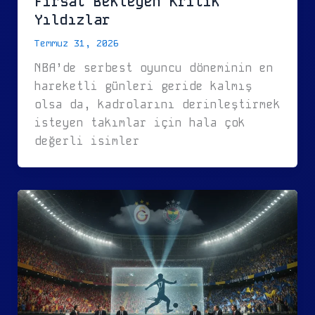
Fırsat Bekleyen Kritik
Yıldızlar
Temmuz 31, 2026
NBA’de serbest oyuncu döneminin en
hareketli günleri geride kalmış
olsa da, kadrolarını derinleştirmek
isteyen takımlar için hala çok
değerli isimler